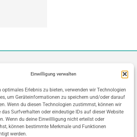
Kontakt
Einwilligung verwalten
n optimales Erlebnis zu bieten, verwenden wir Technologien
An der Talsperre 1
es, um Geräteinformationen zu speichern und/oder darauf
09648 Kriebstein
en. Wenn du diesen Technologien zustimmst, können wir
Tel.: 034327 / 93153
 das Surfverhalten oder eindeutige IDs auf dieser Website
Fax: 034327 / 68338
en. Wenn du deine Einwillligung nicht erteilst oder
E-Mail:
info[at]kriebsteintalsperre.de
ehst, können bestimmte Merkmale und Funktionen
htigt werden.