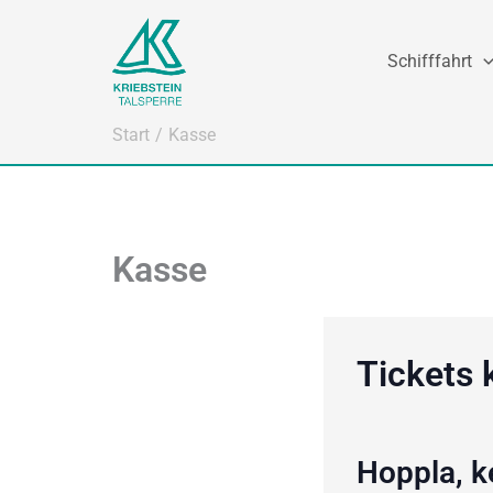
Zum
Inhalt
Schifffahrt
springen
Start
Kasse
Kasse
Tickets 
Hoppla, k