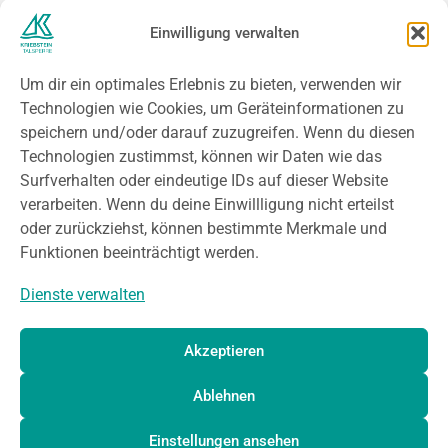
SACHSEN.DE
Einwilligung verwalten
SACHSEN-TOURISMUS.DE
SAECHSISCHES-BURGENLAND.DE
Um dir ein optimales Erlebnis zu bieten, verwenden wir
MITTELSAECHSISCHES-THEATER.DE
Technologien wie Cookies, um Geräteinformationen zu
speichern und/oder darauf zuzugreifen. Wenn du diesen
Technologien zustimmst, können wir Daten wie das
Kontakt
Surfverhalten oder eindeutige IDs auf dieser Website
verarbeiten. Wenn du deine Einwillligung nicht erteilst
oder zurückziehst, können bestimmte Merkmale und
An der Talsperre 1
Funktionen beeinträchtigt werden.
09648 Kriebstein
Dienste verwalten
Tel.: 034327 / 93153
Fax: 034327 / 68338
E-Mail:
info[at]kriebsteintalsperre.de
Akzeptieren
Ablehnen
Einstellungen ansehen