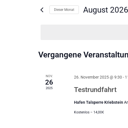
Suche
Ansichten,
nach
August 202
Navigation
Dieser Monat
Veranstaltungen
Schlüsselwort.
Datum
wählen.
Kalender
Vergangene Veranstaltu
von
Veranstaltungen
NOV.
26. November 2025 @ 9:30
-
1
26
Testrundfahrt
2025
Hafen Talsperre Kriebstein
An
Kostenlos – 14,00€