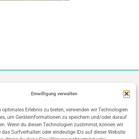
Kontakt
Einwilligung verwalten
n optimales Erlebnis zu bieten, verwenden wir Technologien
An der Talsperre 1
es, um Geräteinformationen zu speichern und/oder darauf
09648 Kriebstein
en. Wenn du diesen Technologien zustimmst, können wir
Tel.: 034327 / 93153
 das Surfverhalten oder eindeutige IDs auf dieser Website
Fax: 034327 / 68338