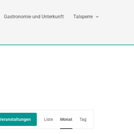
Gastronomie und Unterkunft
Talsperre
Veranstaltung
Veranstaltungen
Liste
Monat
Tag
Ansichten-
Navigation