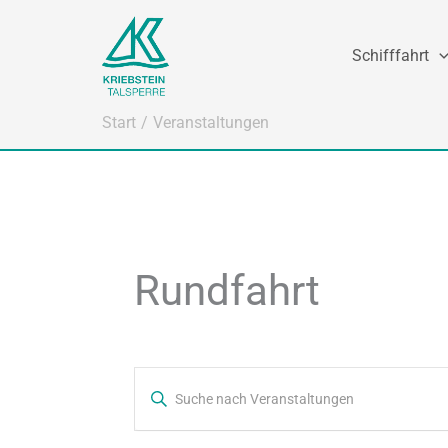
Zum
Inhalt
Schifffahrt
springen
Start
Veranstaltungen
Rundfahrt
Veranstaltungen
Bitte
Suche
Schlüsselwort
eingeben.
und