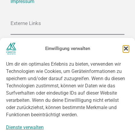
Impressum
Externe Links
SACHSEN.DE
Einwilligung verwalten
SACHSEN-TOURISMUS.DE
SAECHSISCHES-BURGENLAND.DE
Um dir ein optimales Erlebnis zu bieten, verwenden wir
MITTELSAECHSISCHES-THEATER.DE
Technologien wie Cookies, um Geräteinformationen zu
speichern und/oder darauf zuzugreifen. Wenn du diesen
Technologien zustimmst, können wir Daten wie das
Kontakt
Surfverhalten oder eindeutige IDs auf dieser Website
verarbeiten. Wenn du deine Einwillligung nicht erteilst
oder zurückziehst, können bestimmte Merkmale und
An der Talsperre 1
Funktionen beeinträchtigt werden.
09648 Kriebstein
Dienste verwalten
Tel.: 034327 / 93153